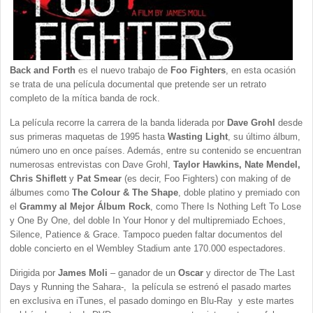
Back and Forth
es el nuevo trabajo de
Foo Fighters
, en esta ocasión
se trata de una película documental que pretende ser un retrato
completo de la mítica banda de rock.
La película recorre la carrera de la banda liderada por
Dave Grohl
desde
sus primeras maquetas de 1995 hasta
Wasting Light
, su último álbum,
número uno en once países. Además, entre su contenido se encuentran
numerosas entrevistas con Dave Grohl,
Taylor Hawkins, Nate Mendel,
Chris Shiflett
y
Pat Smear
(es decir, Foo Fighters) con making of de
álbumes como
The Colour & The Shape
, doble platino y premiado con
el
Grammy al Mejor Álbum Rock
, como There Is Nothing Left To Lose
y One By One, del doble In Your Honor y del multipremiado Echoes,
Silence, Patience & Grace. Tampoco pueden faltar documentos del
doble concierto en el Wembley Stadium ante 170.000 espectadores.
Dirigida por
James Moli
– ganador de un
Oscar
y director de The Last
Days y Running the Sahara-, la película se estrenó el pasado martes
en exclusiva en iTunes, el pasado domingo en Blu-Ray y este martes