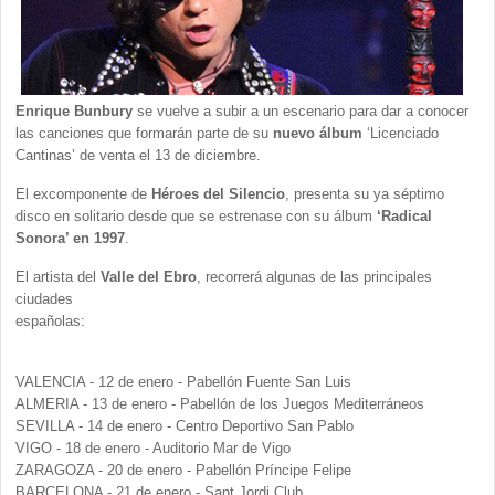
Enrique Bunbury
se vuelve a subir a un escenario para dar a conocer
las canciones que formarán parte de su
nuevo álbum
‘Licenciado
Cantinas’ de venta el 13 de diciembre.
El excomponente de
Héroes del Silencio
, presenta su ya séptimo
disco en solitario desde que se estrenase con su álbum
‘Radical
Sonora’ en 1997
.
El artista del
Valle del Ebro
, recorrerá algunas de las principales
ciudades
españolas:
VALENCIA - 12 de enero - Pabellón Fuente San Luis
ALMERIA - 13 de enero - Pabellón de los Juegos Mediterráneos
SEVILLA - 14 de enero - Centro Deportivo San Pablo
VIGO - 18 de enero - Auditorio Mar de Vigo
ZARAGOZA - 20 de enero - Pabellón Príncipe Felipe
BARCELONA - 21 de enero - Sant Jordi Club