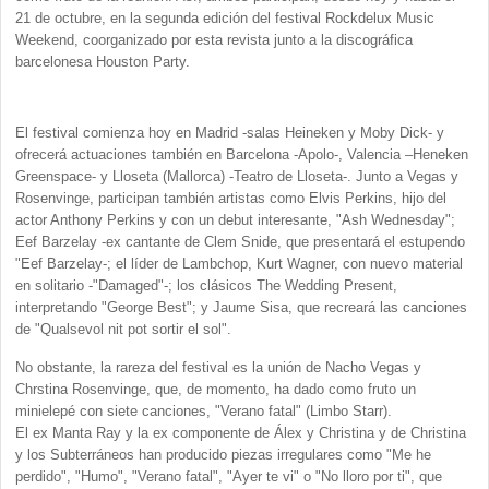
21 de octubre, en la segunda edición del festival Rockdelux Music
Weekend, coorganizado por esta revista junto a la discográfica
barcelonesa Houston Party.
El festival comienza hoy en Madrid -salas Heineken y Moby Dick- y
ofrecerá actuaciones también en Barcelona -Apolo-, Valencia –Heneken
Greenspace- y Lloseta (Mallorca) -Teatro de Lloseta-. Junto a Vegas y
Rosenvinge, participan también artistas como Elvis Perkins, hijo del
actor Anthony Perkins y con un debut interesante, "Ash Wednesday";
Eef Barzelay -ex cantante de Clem Snide, que presentará el estupendo
"Eef Barzelay-; el líder de Lambchop, Kurt Wagner, con nuevo material
en solitario -"Damaged"-; los clásicos The Wedding Present,
interpretando "George Best"; y Jaume Sisa, que recreará las canciones
de "Qualsevol nit pot sortir el sol".
No obstante, la rareza del festival es la unión de Nacho Vegas y
Chrstina Rosenvinge, que, de momento, ha dado como fruto un
minielepé con siete canciones, "Verano fatal" (Limbo Starr).
El ex Manta Ray y la ex componente de Álex y Christina y de Christina
y los Subterráneos han producido piezas irregulares como "Me he
perdido", "Humo", "Verano fatal", "Ayer te vi" o "No lloro por ti", que