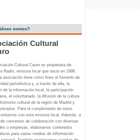
iénes somos?
ciación Cultural
uro
ciación Cultural Cauro es propietaria de
o Radio, emisora local que nació en 1996.
a asociación tiene como fines el fomento de
vidad periodística y, a través de ella, la
n de la información local, la participación
na, el voluntariado, la difusión de la cultura
atromonio cultural de la región de Madrid y
nicipios. Para el cumplimiento de estos
 contamos con esta emisora local. Además, a
 de convenios de colaboración con diversas
des o empresas, elaboramos contenidos
ativos para varios medios de información
o regional. También gestionamos cuentas de