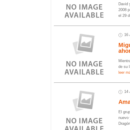
David 
2008 p
el 29 
16 
Mig
ahor
Mientr
de su 
leer má
14 
Amar
El gru
nuevo 
Dragón