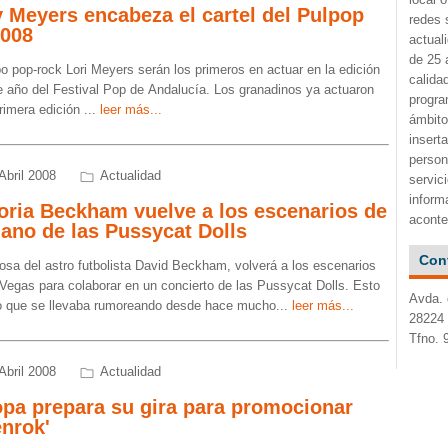
 Meyers encabeza el cartel del Pulpop
redes 
2008
actual
de 25 
po pop-rock Lori Meyers serán los primeros en actuar en la edición
calida
e año del Festival Pop de Andalucía. Los granadinos ya actuaron
progra
primera edición
...
leer más...
ámbito
insert
person
Abril 2008
Actualidad
servic
inform
oria Beckham vuelve a los escenarios de
aconte
ano de las Pussycat Dolls
Con
osa del astro futbolista David Beckham, volverá a los escenarios
 Vegas para colaborar en un concierto de las Pussycat Dolls. Esto
Avda. 
o que se llevaba rumoreando desde hace mucho
...
leer más...
28224 
Tfno. 
Abril 2008
Actualidad
opa prepara su gira para promocionar
enrok'