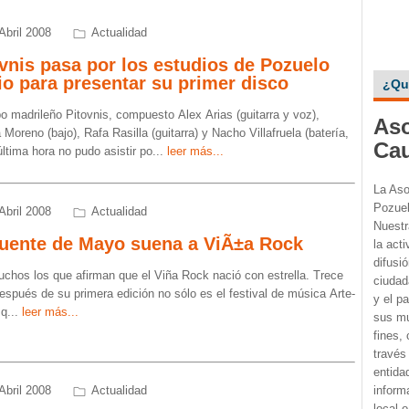
Abril 2008
Actualidad
vnis pasa por los estudios de Pozuelo
o para presentar su primer disco
¿Qu
po madrileño Pitovnis, compuesto Alex Arias (guitarra y voz),
Aso
oreno (bajo), Rafa Rasilla (guitarra) y Nacho Villafruela (batería,
Ca
última hora no pudo asistir po
...
leer más...
La Aso
Pozuel
Abril 2008
Actualidad
Nuestr
Puente de Mayo suena a ViÃ±a Rock
la acti
difusió
chos los que afirman que el Viña Rock nació con estrella. Trece
ciudada
espués de su primera edición no sólo es el festival de música Arte-
y el p
 q
...
leer más...
sus mu
fines,
través
entida
Abril 2008
Actualidad
inform
local 