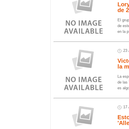
Lory
de 
El gru
de est
en la 
23 
Vict
la m
La esp
de las
es alg
17 
Est
'All