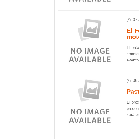
07 
El F
mot
El pró
concier
evento
06 
Past
El pró
presen
será e