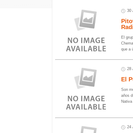
30 
Pito
Radi
El gru
Chema M
que a 
28 
El 
Son mu
años d
Nativa
24 