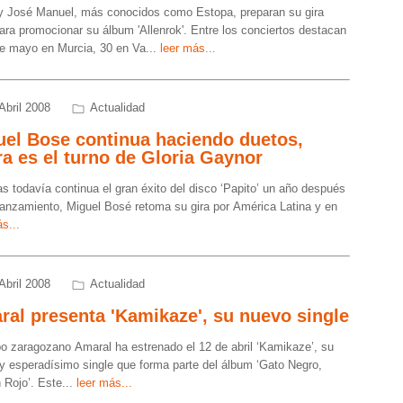
y José Manuel, más conocidos como Estopa, preparan su gira
ara promocionar su álbum 'Allenrok'. Entre los conciertos destacan
de mayo en Murcia, 30 en Va
...
leer más...
Abril 2008
Actualidad
uel Bose continua haciendo duetos,
a es el turno de Gloria Gaynor
as todavía continua el gran éxito del disco ‘Papito’ un año después
lanzamiento, Miguel Bosé retoma su gira por América Latina y en
s...
Abril 2008
Actualidad
al presenta 'Kamikaze', su nuevo single
po zaragozano Amaral ha estrenado el 12 de abril ‘Kamikaze’, su
y esperadísimo single que forma parte del álbum ‘Gato Negro,
 Rojo’. Este
...
leer más...