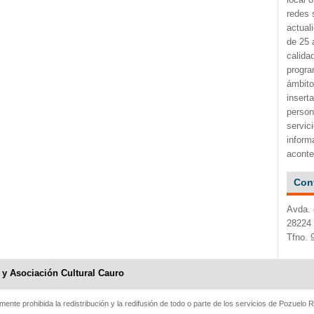
redes 
actual
de 25 
calida
progra
ámbito
insert
person
servic
inform
aconte
Con
Avda. 
28224 
Tfno. 
 y Asociación Cultural Cauro
ente prohibida la redistribución y la redifusión de todo o parte de los servicios de Pozuelo 