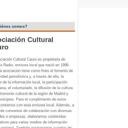
iénes somos?
ciación Cultural
uro
ciación Cultural Cauro es propietaria de
o Radio, emisora local que nació en 1996.
a asociación tiene como fines el fomento de
vidad periodística y, a través de ella, la
n de la información local, la participación
na, el voluntariado, la difusión de la cultura
atromonio cultural de la región de Madrid y
nicipios. Para el cumplimiento de estos
 contamos con esta emisora local. Además, a
 de convenios de colaboración con diversas
des o empresas, elaboramos contenidos
ativos para varios medios de información
o regional. También gestionamos cuentas de