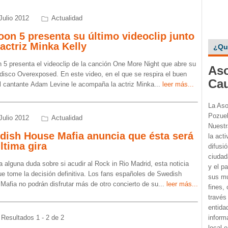
Julio 2012
Actualidad
on 5 presenta su último videoclip junto
 actriz Minka Kelly
¿Qu
 5 presenta el videoclip de la canción One More Night que abre su
Aso
 disco Overexposed. En este video, en el que se respira el buen
Ca
 al cantante Adam Levine le acompaña la actriz Minka
...
leer más...
La Aso
Pozuel
Julio 2012
Actualidad
Nuestr
dish House Mafia anuncia que ésta será
la acti
ltima gira
difusió
ciudada
a alguna duda sobre si acudir al Rock in Rio Madrid, esta noticia
y el p
ue tome la decisión definitiva. Los fans españoles de Swedish
sus mu
Mafia no podrán disfrutar más de otro concierto de su
...
leer más...
fines,
través
entida
Resultados 1 - 2 de 2
inform
local 