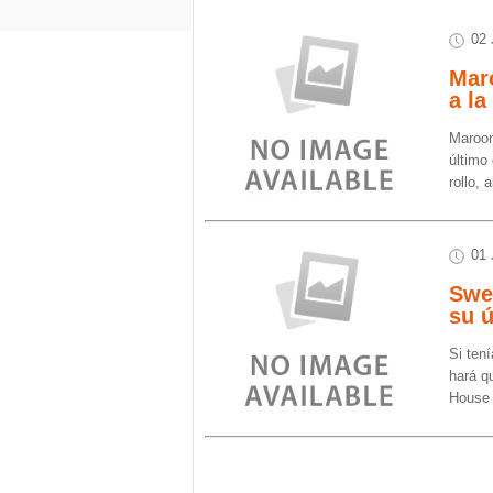
02 
Maro
a la
Maroon
último
rollo,
01 
Swe
su ú
Si tení
hará q
House 